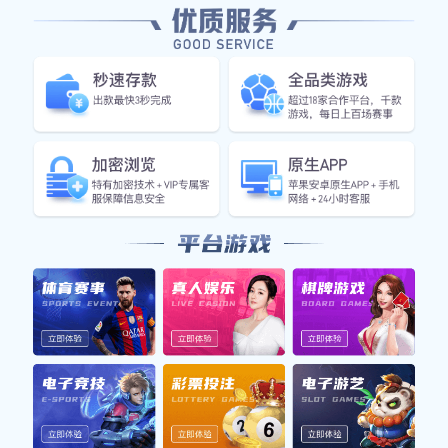
欧冠联赛
欧冠前瞻：豪门对决一触即发，战术博弈成关键
本周的欧冠赛场迎来了最为激烈的阶段，多支传统豪门球队将
在狭路相逢中展开殊死搏斗。本文深入分析各队近期状态及伤
病情况...
2小时前
MMK体育编辑部