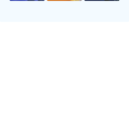
NBA动态
NBA季后赛战报：超级巨星爆发，系列赛局势
逆转
在刚刚结束的一场焦点战中，某位超级球星砍下三双数据，带
领球队从绝境中走出。数据分析显示，其关键时刻的投篮效率
创下了赛季新高...
3小时前
篮球专栏