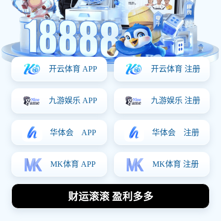
米兰
2 - 1
那不勒斯
皇马
0 - 0
LIVE 75'
LIVE 42'
热门赛事资讯
查看更多 >