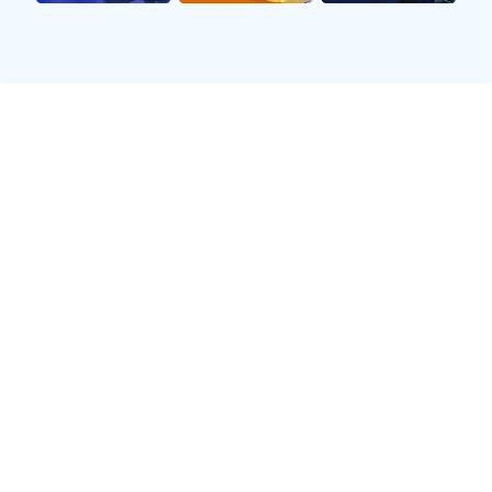
NBA动态
NBA季后赛战报：超级巨星爆发，系列赛局势
逆转
在刚刚结束的一场焦点战中，某位超级球星砍下三双数据，带
领球队从绝境中走出。数据分析显示，其关键时刻的投篮效率
创下了赛季新高...
3小时前
篮球专栏